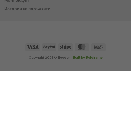
Моят акаунт
История на поръчките
Visa
PayPal
Stripe
MasterCard
Cash
On
Delivery
Copyright 2026 ©
Ecodor
-
Built by Boldframe