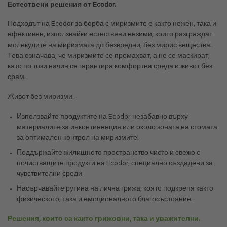
Естествени решения от Ecodor.
Подходът на Ecodor за борба с миризмите е както нежен, така и
ефективен, използвайки естествени ензими, които разграждат
молекулите на миризмата до безвредни, без мирис вещества.
Това означава, че миризмите се премахват, а не се маскират,
като по този начин се гарантира комфортна среда и живот без
срам.
Живот без миризми.
Използвайте продуктите на Ecodor незабавно върху
материалите за инконтиненция или около зоната на стомата
за оптимален контрол на миризмите.
Поддържайте жилищното пространство чисто и свежо с
почистващите продукти на Ecodor, специално създадени за
чувствителни среди.
Насърчавайте рутина на лична грижа, която подкрепя както
физическото, така и емоционалното благосъстояние.
Решения, които са както грижовни, така и уважителни.