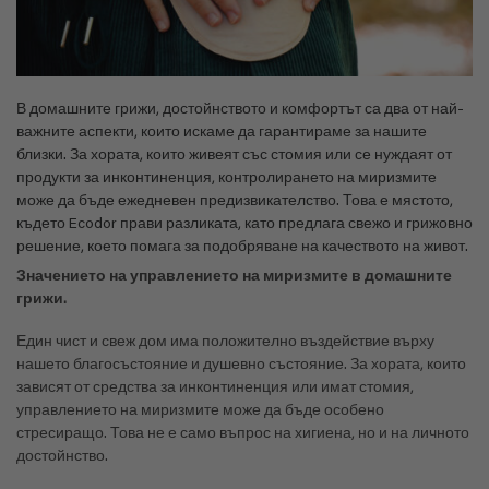
В домашните грижи, достойнството и комфортът са два от най-
важните аспекти, които искаме да гарантираме за нашите
близки. За хората, които живеят със стомия или се нуждаят от
продукти за инконтиненция, контролирането на миризмите
може да бъде ежедневен предизвикателство. Това е мястото,
където Ecodor прави разликата, като предлага свежо и грижовно
решение, което помага за подобряване на качеството на живот.
Значението на управлението на миризмите в домашните
грижи.
Един чист и свеж дом има положително въздействие върху
нашето благосъстояние и душевно състояние. За хората, които
зависят от средства за инконтиненция или имат стомия,
управлението на миризмите може да бъде особено
стресиращо. Това не е само въпрос на хигиена, но и на личното
достойнство.