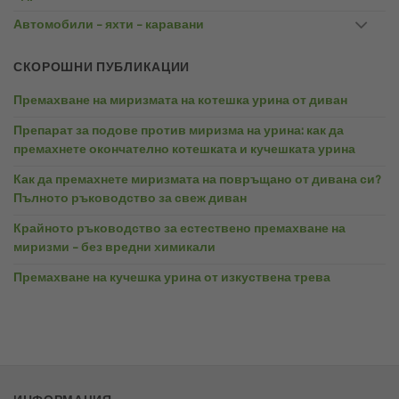
Автомобили – яхти – каравани
СКОРОШНИ ПУБЛИКАЦИИ
Премахване на миризмата на котешка урина от диван
Препарат за подове против миризма на урина: как да
премахнете окончателно котешката и кучешката урина
Как да премахнете миризмата на повръщано от дивана си?
Пълното ръководство за свеж диван
Крайното ръководство за естествено премахване на
миризми – без вредни химикали
Премахване на кучешка урина от изкуствена трева