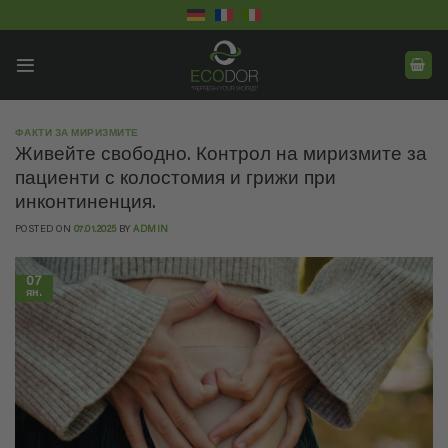
Skip
to
content
ФАКТИ ЗА МИРИЗМИТЕ
Живейте свободно. Контрол на миризмите за
пациенти с колостомия и грижи при
инконтиненция.
POSTED ON
07.01.2025
BY
ADMIN
07
ян.