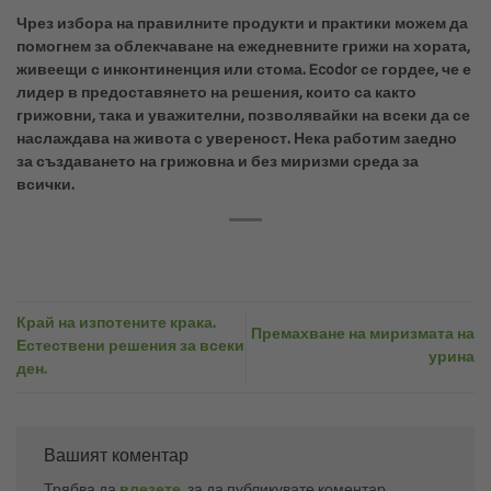
Чрез избора на правилните продукти и практики можем да
помогнем за облекчаване на ежедневните грижи на хората,
живеещи с инконтиненция или стома. Ecodor се гордее, че е
лидер в предоставянето на решения, които са както
грижовни, така и уважителни, позволявайки на всеки да се
наслаждава на живота с увереност. Нека работим заедно
за създаването на грижовна и без миризми среда за
всички.
Край на изпотените крака.
Премахване на миризмата на
Естествени решения за всеки
урина
ден.
Вашият коментар