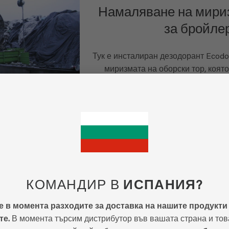
Намаляване на мири
за бройле
Тук е инсталиран дезодорант Ecodor
миризмата на оборски тор, която
съдържа много ам
Тук под навеса (действащ като 
инсталирани 14 броя пулверизатор
КОМАНДИР В
ИСПАНИЯ?
Контрол на мириз
 в момента разходите за доставка на нашите продукти
съхранение на 
те.
В момента търсим дистрибутор във вашата страна и тов