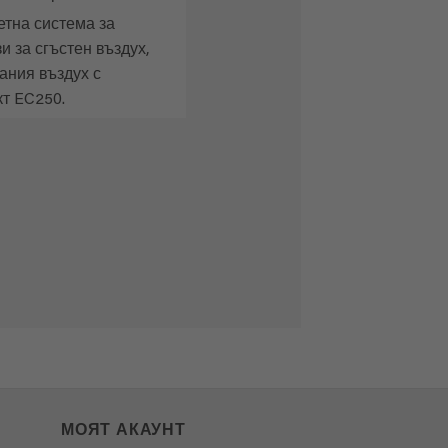
етна система за
и за сгъстен въздух,
ания въздух с
т EC250.
МОЯТ АКАУНТ