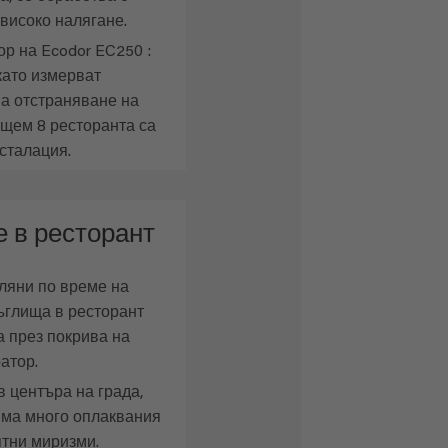
високо налягане.
р на Ecodor EC250 :
като измерват
а отстраняване на
ящем 8 ресторанта са
сталация.
 в ресторант
еляни по време на
ъглища в ресторант
та през покрива на
атор.
в центъра на града,
има много оплаквания
ятни миризми.