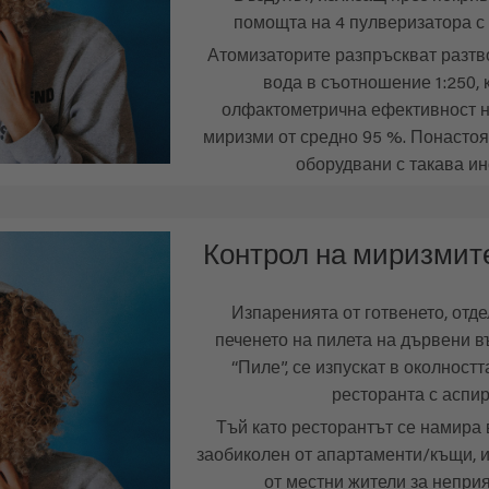
помощта на 4 пулверизатора с 
Атомизаторите разпръскват разтво
вода в съотношение 1:250, 
олфактометрична ефективност н
миризми от средно 95 %. Понасто
оборудвани с такава ин
Контрол на миризмите
Изпаренията от готвенето, отд
печенето на пилета на дървени в
“Пиле”, се изпускат в околност
ресторанта с аспир
Тъй като ресторантът се намира 
заобиколен от апартаменти/къщи, 
от местни жители за непри