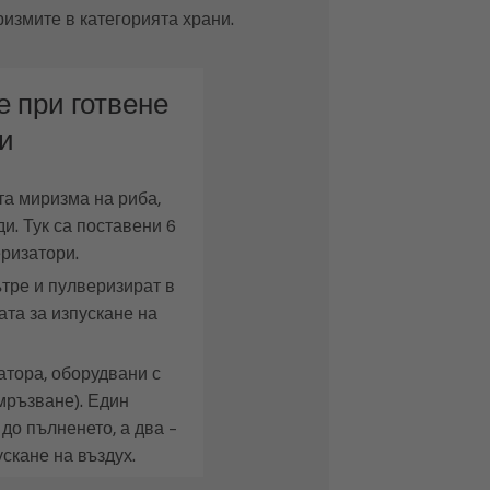
измите в категорията храни.
 при готвене
и
та миризма на риба,
и. Тук са поставени 6
ризатори.
тре и пулверизират в
ата за изпускане на
атора, оборудвани с
мръзване). Един
до пълненето, а два –
ускане на въздух.