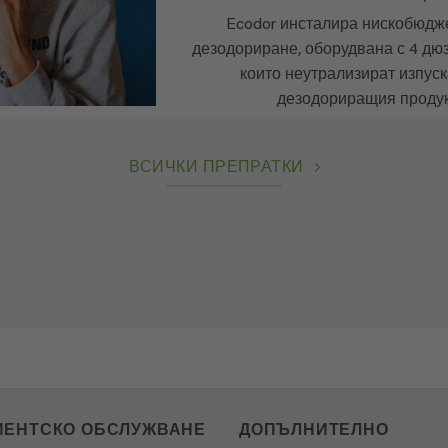
Ecodor инсталира нискобюдж
дезодориране, оборудвана с 4 дюз
които неутрализират изпуск
дезодориращия продук
ВСИЧКИ ПРЕПРАТКИ
ИЕНТСКО ОБСЛУЖВАНЕ
ДОПЪЛНИТЕЛНО