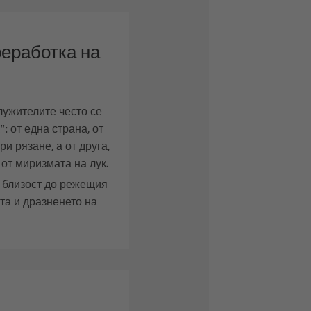
еработка на
служителите често се
: от една страна, от
и рязане, а от друга,
 от миризмата на лук.
 близост до режещия
та и дразненето на