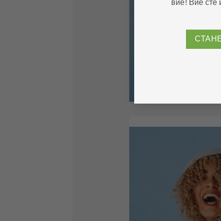
вие! Вие сте 
СТАН