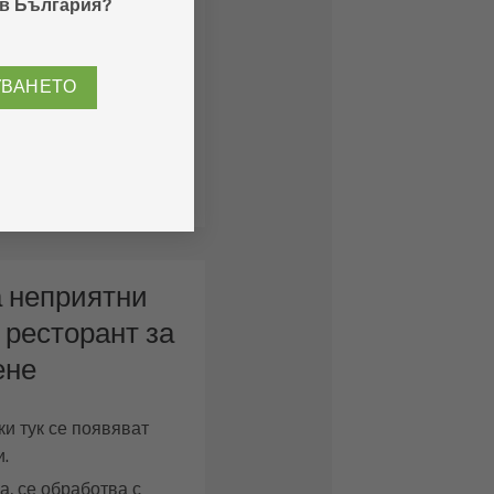
 в България?
 на контейнер за
и се отделят миризми.
УВАНЕТО
ера въздухът се
нтактна камера от
Ecodor EC250.
а неприятни
 ресторант за
ене
ки тук се появяват
и.
а, се обработва с