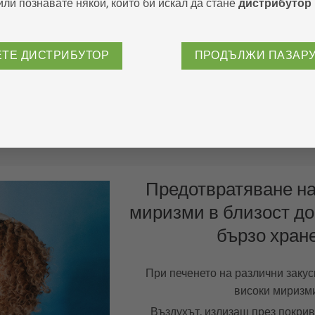
или познавате някой, който би искал да стане
дистрибутор
При пълненето и изпразването
съхранение на (растителни) мазнин
ЕТЕ ДИСТРИБУТОР
ПРОДЪЛЖИ ПАЗАР
Чрез свръхналягане в контейн
неутрализира чрез изолирана ко
нашия ензимен дезодорант 
Предотвратяване н
миризми в близост до
бързо хран
При печенето на различни закус
високи миризм
Въздухът, излизащ през покрив