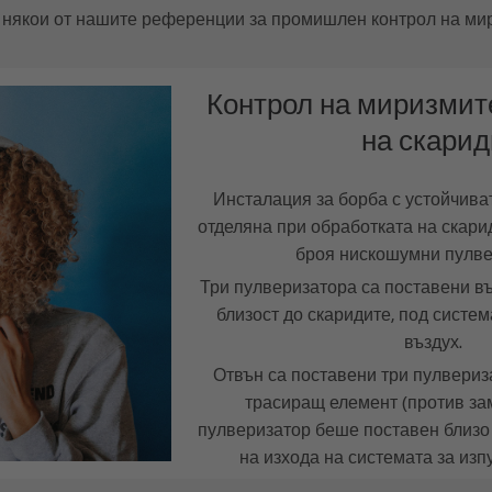
 някои от нашите референции за промишлен контрол на мир
Контрол на миризмите
на скарид
Инсталация за борба с устойчива
отделяна при обработката на скарид
броя нискошумни пулве
Три пулверизатора са поставени въ
близост до скаридите, под систем
въздух.
Отвън са поставени три пулвериз
трасиращ елемент (против за
пулверизатор беше поставен близо 
на изхода на системата за изп