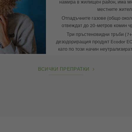
намира в жилищен район, има м
местните жител
Отпадъчните газове (общо около
отвеждат до 20-метров комин чр
Три пръстеновидни тръби (7
дезодориращия продукт Ecodor EC2
като по този начин неутрализира
ВСИЧКИ ПРЕПРАТКИ