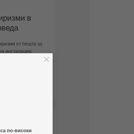
иризми в
оведа
иризми от пещта за
на инсталация.
×
ризатора, за да се
е преди биофилтъра.
ени над биофилтъра,
ащата миризма.
цата – Говеда
 са по-високи