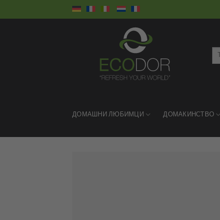
Skip
to
content
Тъ
за:
ДОМАШНИ ЛЮБИМЦИ
ДОМАКИНСТВО