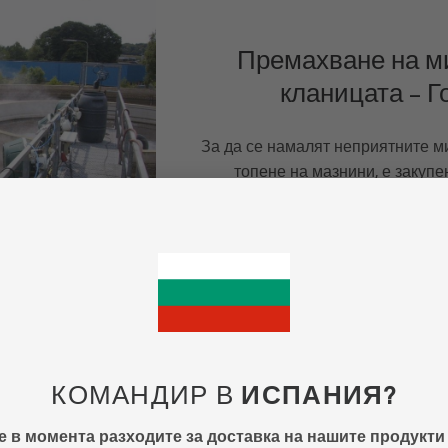
Премахване на м
кланицата – Г
За да се намалят неприятните м
топене на мазнини, е закупе
Вътре бяха поставени пет пулве
намали максимално миризмата ощ
Четири пулверизатора са постав
където неутрализират остав
КОМАНДИР В
ИСПАНИЯ?
Дезодориране в клани
 в момента разходите за доставка на нашите продукти