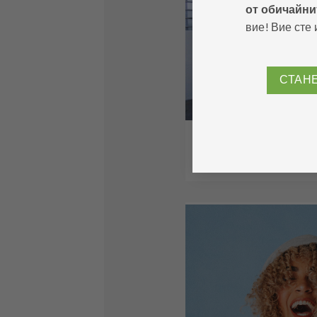
от обичайни
вие! Вие сте 
СТАН