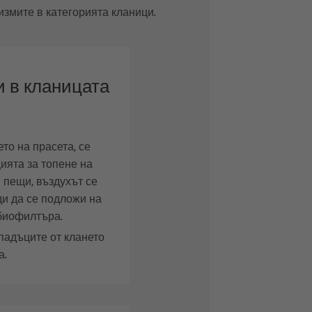
змите в категорията кланици.
 в кланицата
то на прасета, се
ията за топене на
и пещи, въздухът се
ди да се подложи на
биофилтъра.
падъците от клането
а.