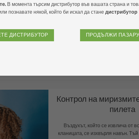
те.
В момента търсим дистрибутор във вашата страна и тов
или познавате някой, който би искал да стане
дистрибутор
В хладилната зона, където се съхр
едър рогат добитък, служителите
много миризми
ЕТЕ ДИСТРИБУТОР
ПРОДЪЛЖИ ПАЗАР
Помещението е оборудвано 
разпръскване с помощта на сгъс
разпръсква ензими на всеки 10 мин
5 минути, за да неутрализи
Контрол на миризмите
пилета
Въздухът, който се извлича от в
кланицата, се изхвърля навън. Тъй