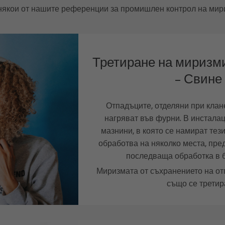
 някои от нашите референции за промишлен контрол на мири
Третиране на миризми
– Свине
Отпадъците, отделяни при клане
нагряват във фурни. В инсталац
мазнини, в която се намират тез
обработва на няколко места, пре
последваща обработка в 
Миризмата от съхранението на от
също се третир