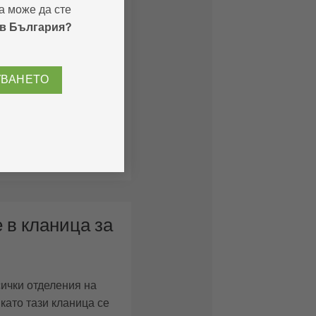
а може да сте
 в България?
аняват карантиите от
 се притесняват от
.
УВАНЕТО
със система за
тен въздух, която
ути в продължение на
ра миризмите.
 в кланица за
сички отделения на
 като тази кланица се