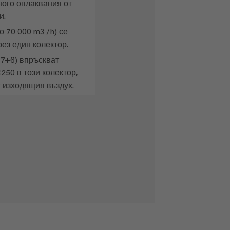
ного оплаквания от
и.
 70 000 m3 /h) се
ез един колектор.
+7+6) впръскват
50 в този колектор,
т изходящия въздух.