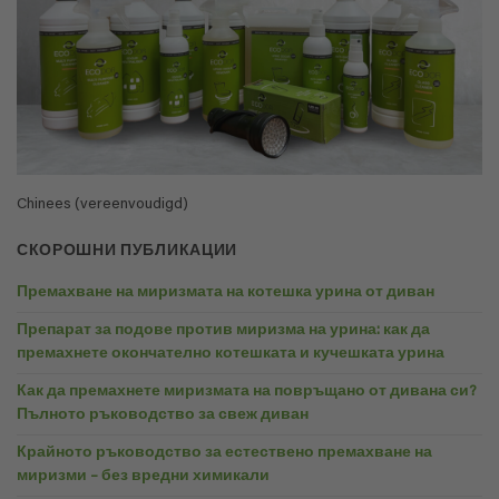
Chinees (vereenvoudigd)
СКОРОШНИ ПУБЛИКАЦИИ
Премахване на миризмата на котешка урина от диван
Препарат за подове против миризма на урина: как да
премахнете окончателно котешката и кучешката урина
Как да премахнете миризмата на повръщано от дивана си?
Пълното ръководство за свеж диван
Крайното ръководство за естествено премахване на
миризми – без вредни химикали