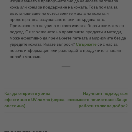
изсушаването е препоръчително да нанесете балсам за
кожа или крем за поддържане на кожата. Това помага за
възстановяване на естествените масла на кожата и
предотвратява изсушаването или втвърдяването.
Премахването на урина от кожа изисква бърз и внимателен
подход. С използването на правилните продукти и методи,
може ефективно да премахнете петната и миризмите без да
увредите кожата. Имате въпроси?
Свържете
се с нас за
повече информация или разгледайте продуктите в нашия
онлайн магазин.
Как да откриете урина
Научният подход към
ефективно с UV лампа (черна
ензимното почистване: Защо
светлина)
работи толкова добре?