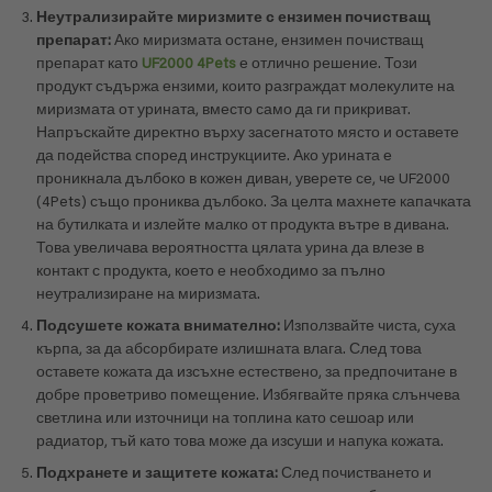
Неутрализирайте миризмите с ензимен почистващ
препарат:
Ако миризмата остане, ензимен почистващ
препарат като
UF2000 4Pets
е отлично решение. Този
продукт съдържа ензими, които разграждат молекулите на
миризмата от урината, вместо само да ги прикриват.
Напръскайте директно върху засегнатото място и оставете
да подейства според инструкциите. Ако урината е
проникнала дълбоко в кожен диван, уверете се, че UF2000
(4Pets) също прониква дълбоко. За целта махнете капачката
на бутилката и излейте малко от продукта вътре в дивана.
Това увеличава вероятността цялата урина да влезе в
контакт с продукта, което е необходимо за пълно
неутрализиране на миризмата.
Подсушете кожата внимателно:
Използвайте чиста, суха
кърпа, за да абсорбирате излишната влага. След това
оставете кожата да изсъхне естествено, за предпочитане в
добре проветриво помещение. Избягвайте пряка слънчева
светлина или източници на топлина като сешоар или
радиатор, тъй като това може да изсуши и напука кожата.
Подхранете и защитете кожата:
След почистването и