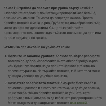
Какво НЕ трябва да правите при урина върху кожа:
Не
използвайте агресивни почистващи препарати като белина,
алкохол или амоняк. Те могат да повредят кожата. Просто
попийте петното с мека кърпа. Груба четка или абразивна гъба
могат да оставят драскотини. Също така избягвайте
прекомерното количество вода, тъй като това може да причини
петна и подуване на кожата.
Стъпки за премахване на урина от кожа:
Попийте незабавно урината:
Колкото по-бързо реагирате,
толкова по-добре. Използвайте чиста абсорбираща кърпа
или кухненска хартия, за да попиете колкото е възможно
повече от урината. Не търкайте петното, тъй като това може
да вкара урината по-дълбоко в кожата.
Почистете засегнатото място:
Намокрете мека кърпа в
почистващ разтвор и я изстискайте така, че да бъде влажна,
но не мокра. Нежно попийте петното от урината, като
работите отвън навътре, за да избегнете разпространението.
Може също така да напръскате петното
със спрей
.