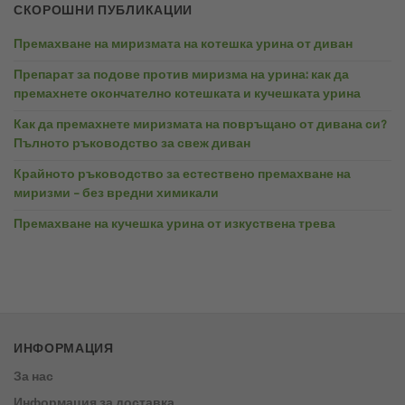
СКОРОШНИ ПУБЛИКАЦИИ
Премахване на миризмата на котешка урина от диван
Препарат за подове против миризма на урина: как да
премахнете окончателно котешката и кучешката урина
Как да премахнете миризмата на повръщано от дивана си?
Пълното ръководство за свеж диван
Крайното ръководство за естествено премахване на
миризми – без вредни химикали
Премахване на кучешка урина от изкуствена трева
ИНФОРМАЦИЯ
За нас
Информация за доставка