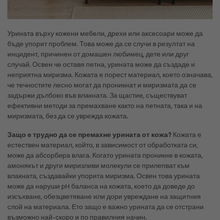
Урината върху кожени мебели, дрехи или аксесоари може да
бъде упорит проблем. Това може да се случи в резултат на
инцидент, причинен от домашен любимец, дете или друг
случай. Освен че оставя петна, урината може да създаде и
неприятна миризма. Кожата е порест материал, което означава,
че течностите лесно могат да проникнат и миризмата да се
задържи дълбоко във влакната. За щастие, съществуват
ефективни методи за премахване както на петната, така и на
миризмата, без да се уврежда кожата.
Защо е трудно да се премахне урината от кожа?
Кожата е
естествен материал, който, в зависимост от обработката си,
може да абсорбира влага. Когато урината проникне в кожата,
амонякът и други миризливи молекули се прилепват към
влакната, създавайки упорита миризма. Освен това урината
може да наруши pH баланса на кожата, което да доведе до
изсъхване, обезцветяване или дори увреждане на защитния
слой на материала. Ето защо е важно урината да се отстрани
възможно най-скоро и по правилния начин.