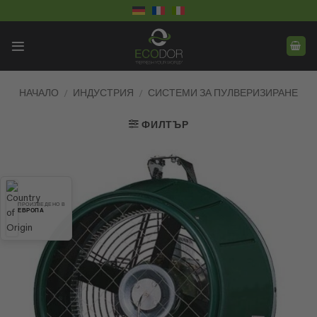
Skip
to
content
НАЧАЛО
/
ИНДУСТРИЯ
/
СИСТЕМИ ЗА ПУЛВЕРИЗИРАНЕ
ФИЛТЪР
ПРОИЗВЕДЕНО В
ЕВРОПА