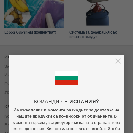
Ecodor Odorshield (концентрат)
Система за деаерация със
сгъстен въздух
×
ИНФОРМАЦИЯ
За нас
Информация за доставка
Политика за поверителност
Условия за доставка
КОМАНДИР В
ИСПАНИЯ?
КЛИЕНТСКО ОБСЛУЖВАНЕ
За съжаление в момента разходите за доставка на
Контакт
нашите продукти са по-високи от обичайните.
В
момента търсим дистрибутор във вашата страна и това
Връщане
може да сте вие! Вие сте или познавате някой, който би