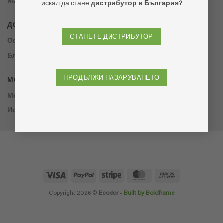
Магазини
искал да стане
дистрибутор в България?
ДОПЪЛНИТЕЛНО
СТАНЕТЕ ДИСТРИБУТОР
Оферти
Блог
ПРОДЪЛЖИ ПАЗАРУВАНЕТО
МОЯТ АКАУНТ
Моят акаунт
История на поръчките
Visa
PayPal
Stripe
MasterCard
Cash
On
Delivery
Copyright 2026 ©
Ecodor
-
Built by Boldframe