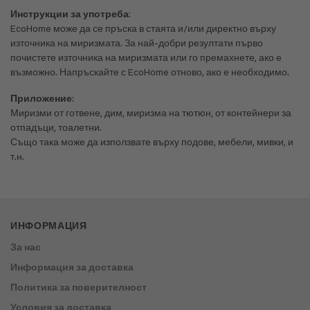
Инструкции за употреба
:
EcoHome може да се пръска в стаята и/или директно върху
източника на миризмата. За най-добри резултати първо
почистете източника на миризмата или го премахнете, ако е
възможно. Напръскайте с EcoHome отново, ако е необходимо.
Приложение
:
Миризми от готвене, дим, миризма на тютюн, от контейнери за
отпадъци, тоалетни.
Също така може да използвате върху подове, мебели, мивки, и
т.н.
ИНФОРМАЦИЯ
За нас
Информация за доставка
Политика за поверителност
Условия за доставка