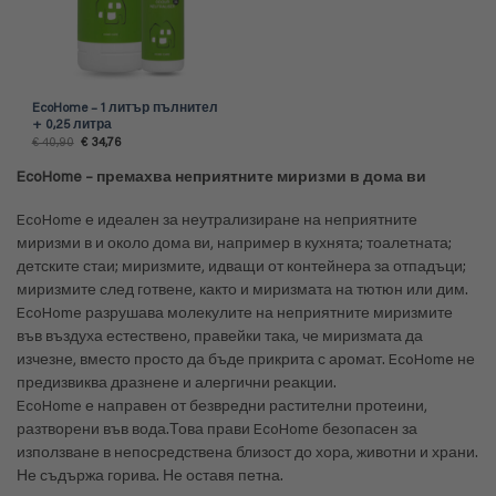
EcoHome – 1 литър пълнител
+ 0,25 литра
Original
Текущата
€
40,90
€
34,76
price
цена
was:
е:
EcoHome – премахва неприятните миризми в дома ви
€ 40,90.
€ 34,76.
EcoHome е идеален за неутрализиране на неприятните
миризми в и около дома ви, например в кухнята; тоалетната;
детските стаи; миризмите, идващи от контейнера за отпадъци;
миризмите след готвене, както и миризмата на тютюн или дим.
EcoHome разрушава молекулите на неприятните миризмите
във въздуха естествено, правейки така, че миризмата да
изчезне, вместо просто да бъде прикрита с аромат. EcoHome не
предизвиква дразнене и алергични реакции.
EcoHome е направен от безвредни растителни протеини,
разтворени във вода.Това прави EcoHome безопасен за
използване в непосредствена близост до хора, животни и храни.
Не съдържа горива. Не оставя петна.