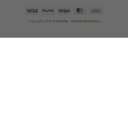
Visa
PayPal
Stripe
MasterCard
Cash
On
Delivery
Copyright 2026 ©
Ecodor
-
Built by Boldframe
×
КОМАНДИР В
ИСПАНИЯ?
За съжаление в момента разходите за доставка на
нашите продукти са по-високи от обичайните.
В
момента търсим дистрибутор във вашата страна и това
може да сте вие! Вие сте или познавате някой, който би
искал да стане
дистрибутор в България?