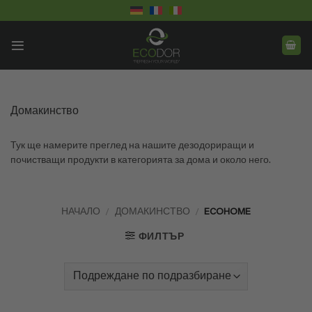
Skip
to
content
Домакинство
Тук ще намерите преглед на нашите дезодориращи и
почистващи продукти в категорията за дома и около него.
НАЧАЛО
/
ДОМАКИНСТВО
/
ECOHOME
ФИЛТЪР