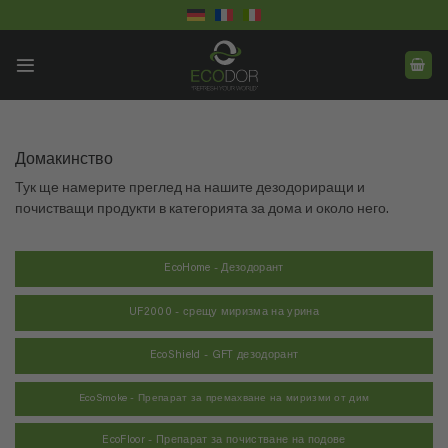
Skip
to
content
Домакинство
Тук ще намерите преглед на нашите дезодориращи и
почистващи продукти в категорията за дома и около него.
EcoHome - Дезодорант
UF2000 - срещу миризма на урина
EcoShield - GFT дезодорант
EcoSmoke - Препарат за премахване на миризми от дим
EcoFloor - Препарат за почистване на подове