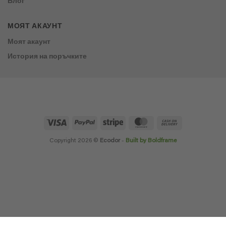
Блог
МОЯТ АКАУНТ
Моят акаунт
История на поръчките
Visa
PayPal
Stripe
MasterCard
Cash
On
Delivery
Copyright 2026 ©
Ecodor
-
Built by Boldframe