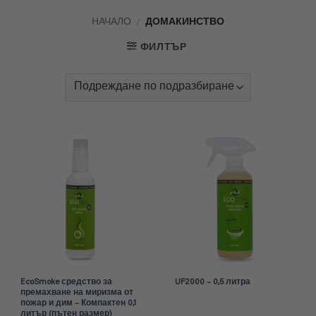
НАЧАЛО
/
ДОМАКИНСТВО
ФИЛТЪР
EcoSmoke средство за
UF2000 – 0,5 литра
премахване на миризма от
пожар и дим – Компактен 0,1
литър (пътен размер)