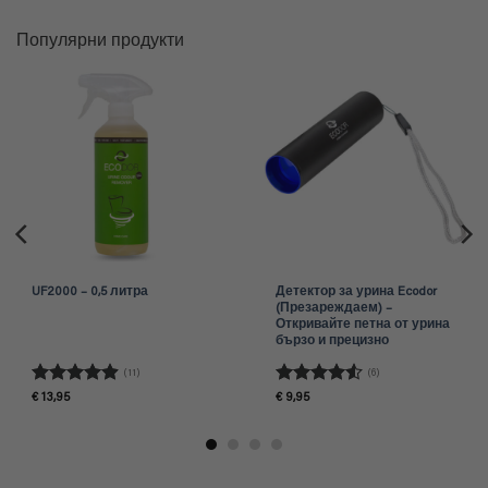
Популярни продукти
UF2000 – 0,5 литра
Детектор за урина Ecodor
(Презареждаем) –
Откривайте петна от урина
бързо и прецизно
(11)
(6)
Оценено с
Оценено
€
13,95
€
9,95
4.91
от 5
с
4.5
от
5