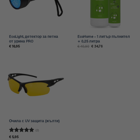
EcoLight, детектор за петна
EcoHome – 1 литър пълнител
от урина PRO
+ 0,25 литра
Original
Текущата
€
16,95
€
40,90
€
34,76
price
цена
was:
е:
€ 40,90.
€ 34,76.
Очила с UV защита (жълти)
(2)
Оценено с
€
5,95