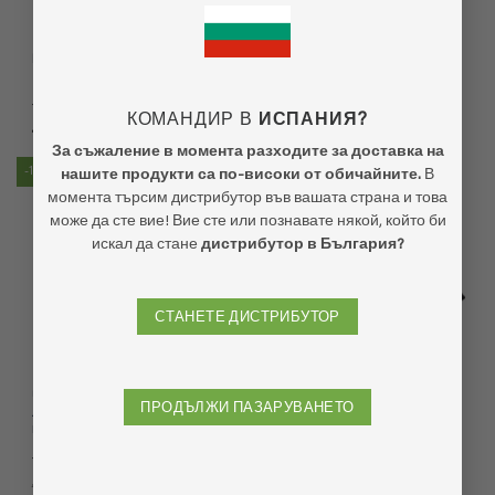
EcoShield – 0,5 литра
EcoShield – 1 op 5 Концентрат
– 1 литър
(1)
КОМАНДИР В
ИСПАНИЯ?
Оценено с
Price
€
6,95
€
19,95
–
€
20,95
range:
5
от 5
За съжаление в момента разходите за доставка на
€ 19,95
through
-16%
нашите продукти са по-високи от обичайните.
В
€ 20,95
момента търсим дистрибутор във вашата страна и това
може да сте вие! Вие сте или познавате някой, който би
искал да стане
дистрибутор в България?
СТАНЕТЕ ДИСТРИБУТОР
UF2000 (за домашни
EcoLight, детектор за петна
ПРОДЪЛЖИ ПАЗАРУВАНЕТО
любимци) – 2,5 литра
от урина
пълнител
(1)
(2)
Оценено с
Оценено
Original
Текущата
€
47,38
€
39,95
€
9,95